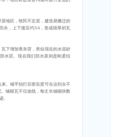
草原地区，牧民不定居，建造易搬迁的
水，上下接压约3/4，形成很厚的瓦
。瓦下增加青灰背，类似现在的水泥砂
性防水层。现在我们防水原则是刚柔结
点来。铺平拍打后密实度可在达到永不
况。铺砌瓦不仅放线，每丈长铺砌块数
迹。