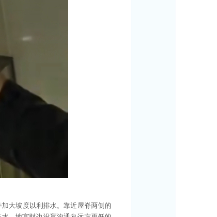
并加大坡度以利排水。靠近屋脊两侧的
重排水，地宫财边设盲沟通向远方更低的