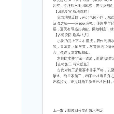
沟壑，不汴积水围困地宫，仅是防潮而
【因地制宜 就地选材】
我国地域辽阔，南北气候不同，东西
活动房屋——毡包或毡帐，使用牛羊毡
层，夏天有隔热的功能。因地制宜，就
【多道设防 刚柔相济】
小块的瓦上下左右搭接，若作到滴水
浆，青灰背上铺灰背，灰背厚约10
合、多道设防亦很相似。
木柱防水并非涂一道漆，而是7层作
【选材施工 苛求质量】
古代对施工质量要求非常严格，以至
渗水。给皇家施工，稍不合格遭杀身
严格控制。正是对施工质量严格控制，
上一篇：
四级划分屋面防水等级