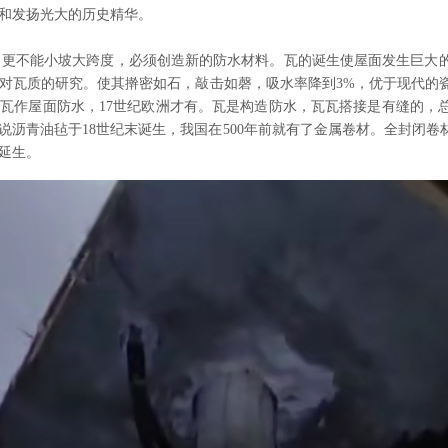
和发扬光大的历史精华。
更不能小坡大跨度，必须创造新的防水材料。瓦的诞生使屋面发生巨大
对瓦质的研究。使其擀密如石，敲击如磬，吸水率降到3%，优于现代的
瓦作屋面防水，17世纪欧洲才有。瓦是构造防水，瓦瓦搭接是有缝的，
说沥青油毡于18世纪末诞生，我国在500年前就有了金属卷材。全封闭
延生。