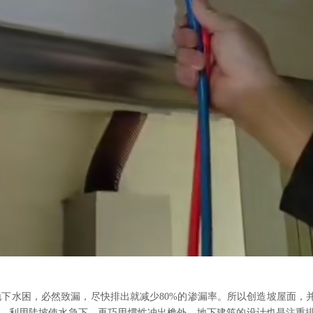
下水困，必然致漏，尽快排出就减少80%的渗漏率。所以创造坡屋面，
30°，利用陡坡使水急下，再巧用惯性冲出檐外。地下建筑的设计也是注