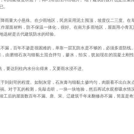
已。
降雨量大小悬殊。在少雨地区，民房采用泥土囤顶，坡度仅二三度。在
作屋面材料，防不保温一体化，很好。在南方多雨地区，屋面用小青瓦防
地选材是古代建筑防水的经验。
不漏，百年不渗是很困难的，单靠一层瓦防水是不够的，必须多道防线
厘米，由磨细石灰与细黏土混合拌匀，掺水，拍实，犹如现在的混凝土刚
法，要达到柱内水分出得来，又要雨水浸不进。
于到刻苛的程度。如制灰背，石灰膏与细黏土掺均匀，肉眼看不出白灰
之祸。对于瓦的检测，先敲击听，一块一块地验，然后再试水观察吸水情
竣工后的屋面数百年不漏。唐、宋、辽建筑千年未翻修亦不漏，简直是奇