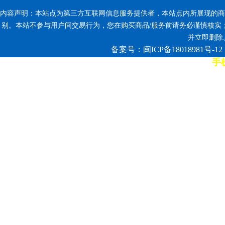
内容声明：本站点为第三方互联网信息服务提供者，本站点内所展现的商
别。本站不参与用户间交易行为，您在购买商品/服务前请务必谨慎核实
并立即删除。反
备案号：闽ICP备18018981号-12
手机
7*12小时客服热线: 康师傅