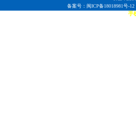
备案号：闽ICP备18018981号-12
手机
7*12小时客服热线: 康师傅