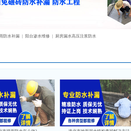
漏雨防水补漏 | 阳台渗水维修 | 厨房漏水高压注浆防水